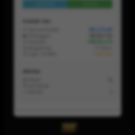
Lihat Profil
Chat
Statistik Toko
📦 Semua Produk
196.473.416
👥 Pelanggan
188.183.766
🛒 Pesanan
1.198.123.476
📅 Bergabung
5 Tahun
⏱ Login Terakhir
1 Hari lalu
Aktivitas
📩 Pesan
14
💬 Komentar
-
↩️ Refund
0