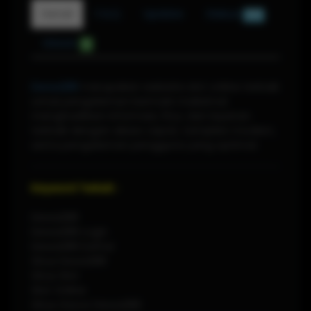
Detail
F.A.Q
Update
Diskusi
874
Ulasan
0
Dewa288
merupakan website slot online terbaik
untuk pengalaman bermain maksimal
menghadirkan informasi, fitur, dan layanan
terbaik dengan akses cepat, tampilan modern,
serta pengalaman pengguna yang optimal.
Keyword Terkait :
Dewa288
Dewa288 Login
Dewa288 Daftar
Situs Dewa288
Situs Slot
Slot Online
Situs Gacor Dewa288