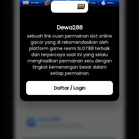
SERVER
IDN
Dewa288
NAMA SITUS
Dewa288
sebuah link cuan permainan slot online
MINIMAL
gacor yang di rekomendasikan oleh
Rp
20,000
platform game resmi SLOT88 terbaik
JENIS GAME
dan terpercaya saat ini yang selalu
Dewa288 Login
menghasilkan permainan seru dengan
PEMBAYARAN
tingkat kemenangan besar dalam
setiap permainan
✔ BANK, ✔ E-WALLET, ✔PULSA, ✔ QRIS
RATING
★ ★ ★ ★ ★ 188.183.766 Pelanggan
Daftar / Login
Dewa288
✔ Penjual Terpercaya